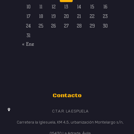
10
11
12
13
14
15
16
17
18
19
20
21
22
23
24
25
26
27
28
29
30
31
« Ene
Contacto
C.T.A.R. LA ESPUELA
Carretera la Iglesuela, KM 4,5, urbanización Montelargo s/n,
05430 La Adrada, Ávila