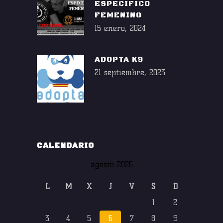
ESPECIFICO
FEMENINO
15 enero, 2024
ADOPTA K9
21 septiembre, 2023
CALENDARIO
agosto 2026
L
M
X
J
V
S
D
1
2
3
4
5
6
7
8
9