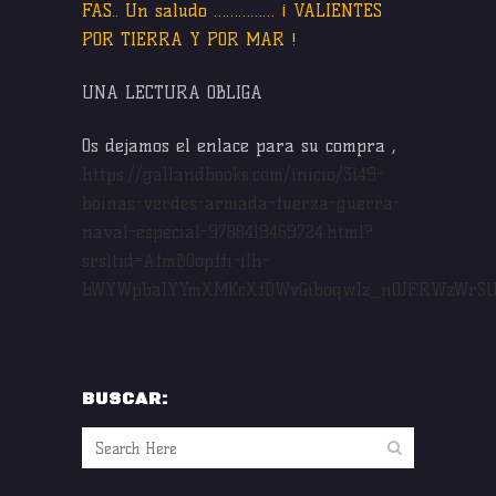
FAS.. Un saludo …………… ¡ VALIENTES
POR TIERRA Y POR MAR !
UNA LECTURA OBLIGA
Os dejamos el enlace para su compra ,
https://gallandbooks.com/inicio/3149-
boinas-verdes-armada-fuerza-guerra-
naval-especial-9788419469724.html?
srsltid=AfmBOopffi-iIh-
bWYWpbaIYYmXMKcXfDWvGiboqwIz_n0JFRWzWrSU
BUSCAR: