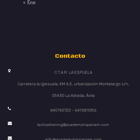
« Ene
Contacto
C.T.A.R. LA ESPUELA
Carretera la Iglesuela, KM 4,5, urbanización Montelargo s/n,
05430 La Adrada, Ávila
640760720 - 647681086
tacticaltraining@academyhispaniam.com
info@academyhispaniam.com