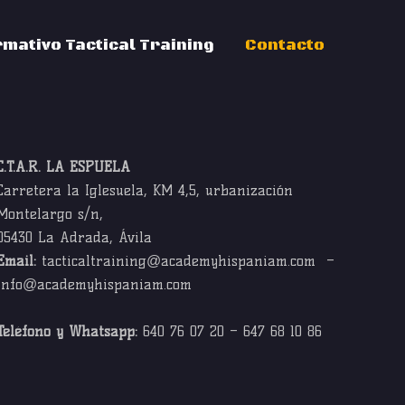
rmativo Tactical Training
Contacto
C.T.A.R. LA ESPUELA
Carretera la Iglesuela, KM 4,5, urbanización
Montelargo s/n,
05430 La Adrada, Ávila
Email:
tacticaltraining@academyhispaniam.com –
info@academyhispaniam.com
Teléfono y Whatsapp:
640 76 07 20 – 647 68 10 86