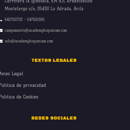
Carretera la Iglesuela, KM 4,5, urbanización
Montelargo s/n, 05430 La Adrada, Ávila
640760720 - 647681086
campamento@academyhispaniam.com
info@academyhispaniam.com
TEXTOS LEGALES
Aviso Legal
Política de privacidad
Política de Cookies
REDES SOCIALES