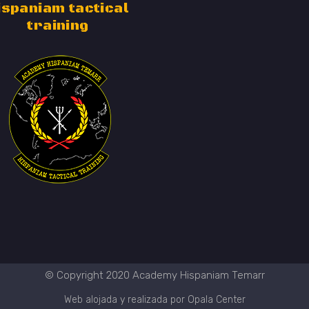
ispaniam tactical
training
© Copyright 2020 Academy Hispaniam Temarr
Web alojada y realizada por Opala Center